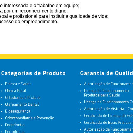
 interessada e o trabalho em equipe;
sta por um reconhecimento digno;
l e profissional para instituir a qualidade de vida;
 sucesso do empreendimento.
Categorias de Produto
Garantia de Quali
Beleza e Saúde
Autorização de Funcionament
Clínica Geral
Licença de Funcionamento
Produtos para Saúde
Ortodontia e Prótese
Licença de Funcionamento 
Clareamento Dental
Autorização de Vistoria – C
Biossegurança
Certificado de Licença do Exé
Odontopediatria e Prevenção
Certificado de Boas Práticas
Endodontia
Autorização de Funcionamen
Periodontia