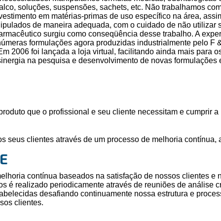
talco, soluções, suspensões, sachets, etc. Não trabalhamos co
vestimento em matérias-primas de uso específico na área, ass
pulados de maneira adequada, com o cuidado de não utilizar su
Farmacêutico surgiu como conseqüência desse trabalho. A expe
meras formulações agora produzidas industrialmente pelo F & 
2006 foi lançada a loja virtual, facilitando ainda mais para os
sinergia na pesquisa e desenvolvimento de novas formulações
o produto que o profissional e seu cliente necessitam e cumprir
os seus clientes através de um processo de melhoria contínua, 
DE
melhoria contínua baseados na satisfação de nossos clientes e
s é realizado periodicamente através de reuniões de análise cr
abelecidas desafiando continuamente nossa estrutura e proce
sos clientes.