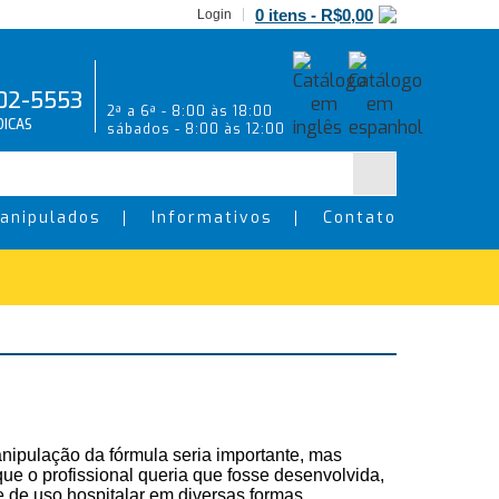
0 itens -
R$
0,00
Login
02-5553
2ª a 6ª - 8:00 às 18:00
ICAS
sábados - 8:00 às 12:00
anipulados
Informativos
Contato
anipulação da fórmula seria importante, mas
e o profissional queria que fosse desenvolvida,
 de uso hospitalar em diversas formas