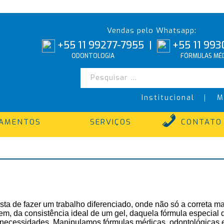
Vendas pelo Whatsapp:
+55 11 99277-7955
|
+55 11 993
ODONTOLOGIA
FÓRMULAS MÉD
Institucional
M
TAMENTOS
SERVIÇOS
CONTATO
ta de fazer um trabalho diferenciado, onde não só a correta m
 da consistência ideal de um gel, daquela fórmula especial qu
s necessidades. Manipulamos fórmulas médicas, odontológicas e