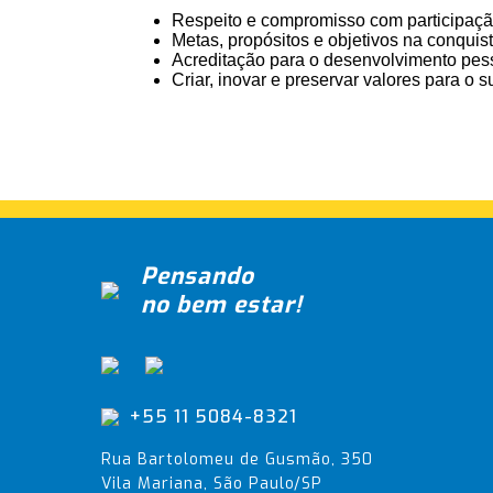
Respeito e compromisso com participação
Metas, propósitos e objetivos na conqui
Acreditação para o desenvolvimento pessoa
Criar, inovar e preservar valores para o
Pensando
no bem estar!
+55 11 5084-8321
Rua Bartolomeu de Gusmão, 350
Vila Mariana, São Paulo/SP