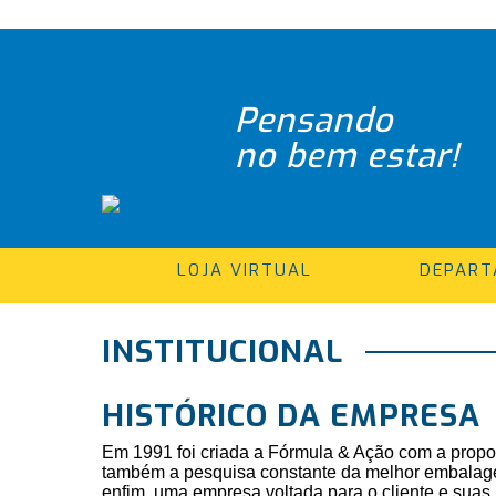
Pensando
no bem estar!
LOJA VIRTUAL
DEPAR
INSTITUCIONAL
HISTÓRICO DA EMPRESA
Em 1991 foi criada a Fórmula & Ação com a propos
também a pesquisa constante da melhor embalagem,
enfim, uma empresa voltada para o cliente e sua