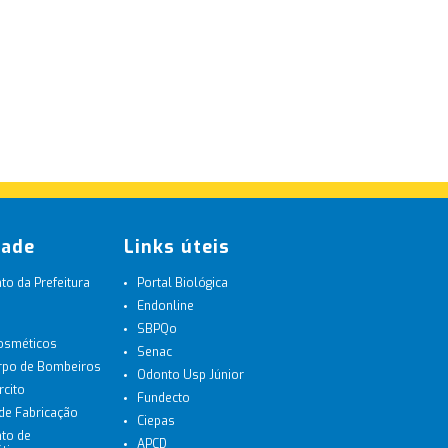
dade
Links úteis
o da Prefeitura
Portal Biológica
Endonline
SBPQo
Cosméticos
Senac
orpo de Bombeiros
Odonto Usp Júnior
rcito
Fundecto
 de Fabricação
Ciepas
to de
APCD