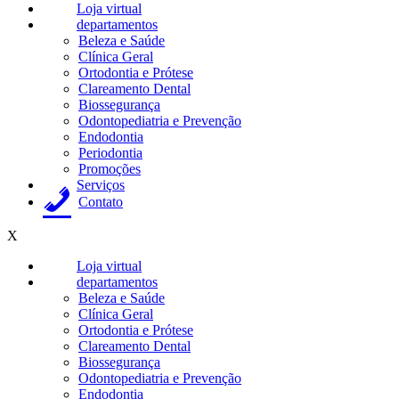
Loja virtual
departamentos
Beleza e Saúde
Clínica Geral
Ortodontia e Prótese
Clareamento Dental
Biossegurança
Odontopediatria e Prevenção
Endodontia
Periodontia
Promoções
Serviços
Contato
X
Loja virtual
departamentos
Beleza e Saúde
Clínica Geral
Ortodontia e Prótese
Clareamento Dental
Biossegurança
Odontopediatria e Prevenção
Endodontia