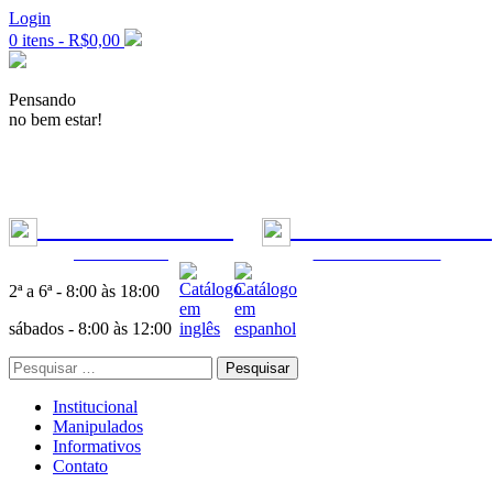
Login
0 itens -
R$
0,00
Pensando
no bem estar!
+55 11 99277-7955
|
+55 11 99302-5553
ODONTOLOGIA
FÓRMULAS MÉDICAS
2ª a 6ª - 8:00 às 18:00
sábados - 8:00 às 12:00
Pesquisar
por:
Institucional
Manipulados
Informativos
Contato