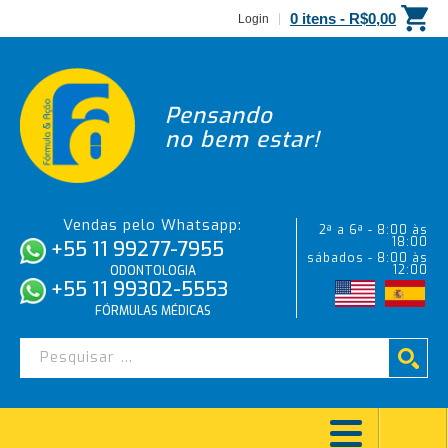
0 itens -
R$
0,00
Login
Pensando
no bem estar!
Vendas pelo Whatsapp:
2ª a 6ª - 8:00 às
18:00
+55 11 99277-7955
sábados - 8:00 às
12:00
ODONTOLOGIA
+55 11 99302-5553
FÓRMULAS MÉDICAS