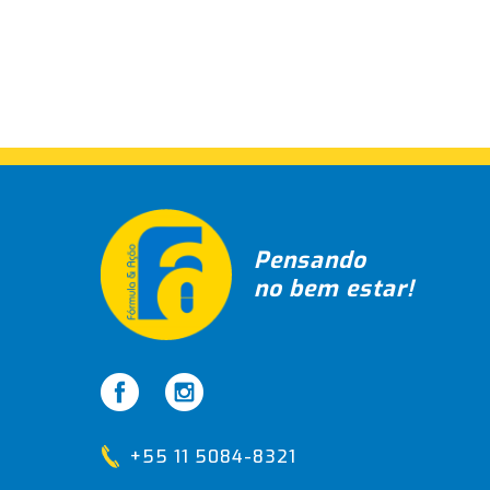
Pensando
no bem estar!
+55 11 5084-8321