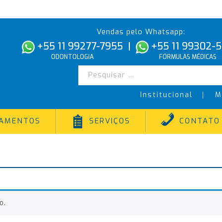
Vendas pelo Whatsapp:
+55 11 99277-7955
|
+55 11 99302-
ODONTOLOGIA
FÓRMULAS MÉDICAS
Institucional
M
TAMENTOS
SERVIÇOS
CONTATO
o.