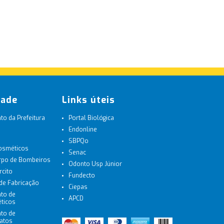
dade
Links úteis
o da Prefeitura
Portal Biológica
Endonline
SBPQo
Cosméticos
Senac
orpo de Bombeiros
Odonto Usp Júnior
rcito
Fundecto
 de Fabricação
Ciepas
to de
APCD
ticos
to de
latos