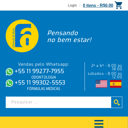
0 itens -
R$
0,00
Login
Pensando
no bem estar!
Vendas pelo Whatsapp:
2ª a 6ª - 8:00 às
18:00
+55 11 99277-7955
sábados - 8:00 às
12:00
ODONTOLOGIA
+55 11 99302-5553
FÓRMULAS MÉDICAS