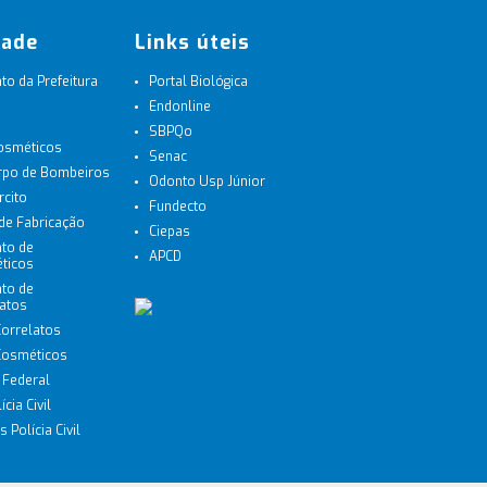
dade
Links úteis
o da Prefeitura
Portal Biológica
Endonline
SBPQo
Cosméticos
Senac
orpo de Bombeiros
Odonto Usp Júnior
rcito
Fundecto
 de Fabricação
Ciepas
to de
APCD
ticos
to de
latos
Correlatos
 Cosméticos
a Federal
cia Civil
 Polícia Civil