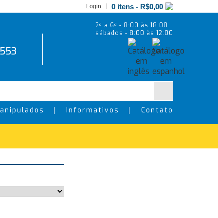
0 itens -
R$
0,00
Login
2ª a 6ª - 8:00 às 18:00
sábados - 8:00 às 12:00
5553
anipulados
Informativos
Contato