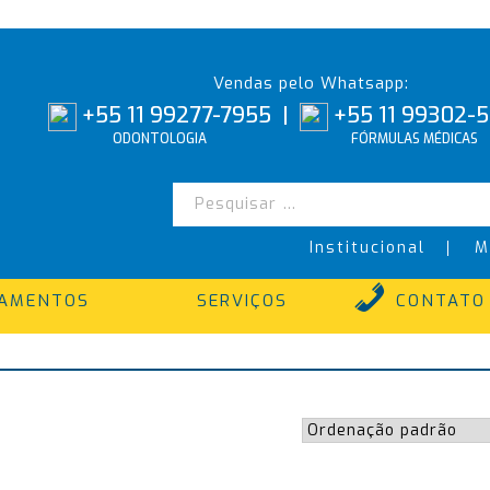
Vendas pelo Whatsapp:
+55 11 99277-7955
|
+55 11 99302-
ODONTOLOGIA
FÓRMULAS MÉDICAS
Institucional
M
TAMENTOS
SERVIÇOS
CONTATO