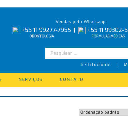
Vendas pelo Whatsapp:
+55 11 99277-7955
|
+55 11 99302-
ODONTOLOGIA
FÓRMULAS MÉDICAS
Institucional
M
S
SERVIÇOS
CONTATO