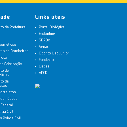
dade
Links úteis
o da Prefeitura
Portal Biológica
Endonline
SBPQo
Cosméticos
Senac
orpo de Bombeiros
Odonto Usp Júnior
rcito
Fundecto
 de Fabricação
Ciepas
to de
APCD
ticos
to de
latos
Correlatos
 Cosméticos
a Federal
cia Civil
 Polícia Civil