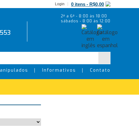
0 itens -
R$
0,00
Login
2ª a 6ª - 8:00 às 18:00
sábados - 8:00 às 12:00
5553
anipulados
Informativos
Contato