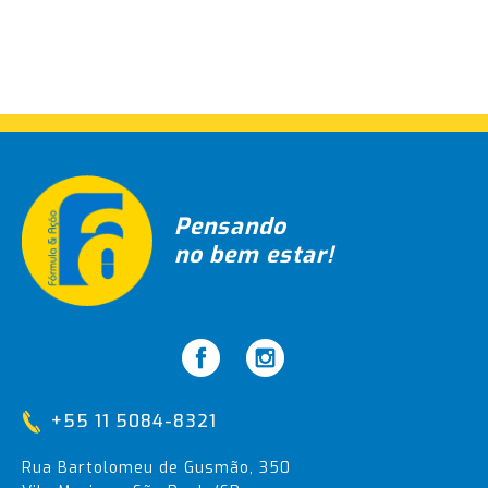
Pensando
no bem estar!
+55 11 5084-8321
Rua Bartolomeu de Gusmão, 350