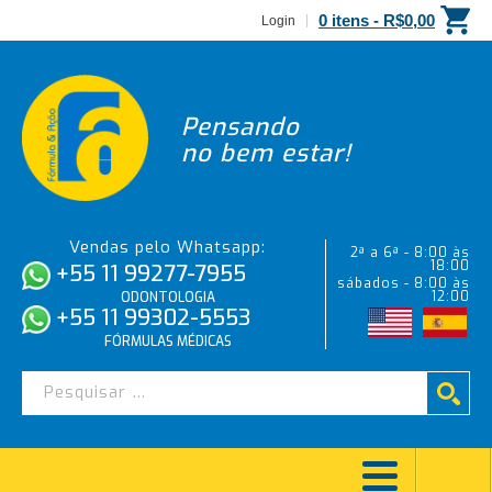
0 itens -
R$
0,00
Login
Pensando
no bem estar!
Vendas pelo Whatsapp:
2ª a 6ª - 8:00 às
18:00
+55 11 99277-7955
sábados - 8:00 às
12:00
ODONTOLOGIA
+55 11 99302-5553
FÓRMULAS MÉDICAS