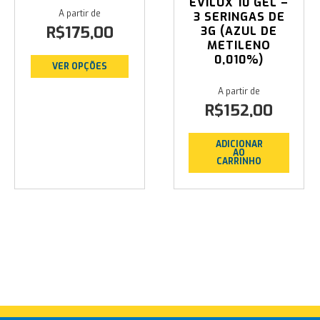
EVILUX 10 GEL –
3 SERINGAS DE
R$
175,00
3G (AZUL DE
METILENO
0,010%)
VER OPÇÕES
R$
152,00
ADICIONAR
AO
CARRINHO