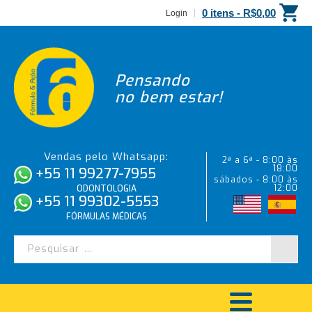
0 itens -
R$
0,00
Login
Pensando
no bem estar!
Vendas pelo Whatsapp:
2ª a 6ª - 8:00 às
18:00
+55 11 99277-7955
sábados - 8:00 às
12:00
ODONTOLOGIA
+55 11 99302-5553
FÓRMULAS MÉDICAS