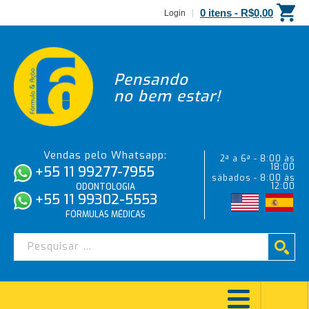
0 itens -
R$
0,00
Login
Pensando
no bem estar!
Vendas pelo Whatsapp:
2ª a 6ª - 8:00 às
18:00
+55 11 99277-7955
sábados - 8:00 às
12:00
ODONTOLOGIA
+55 11 99302-5553
FÓRMULAS MÉDICAS