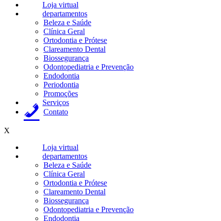
Loja virtual
departamentos
Beleza e Saúde
Clínica Geral
Ortodontia e Prótese
Clareamento Dental
Biossegurança
Odontopediatria e Prevenção
Endodontia
Periodontia
Promoções
Serviços
Contato
X
Loja virtual
departamentos
Beleza e Saúde
Clínica Geral
Ortodontia e Prótese
Clareamento Dental
Biossegurança
Odontopediatria e Prevenção
Endodontia