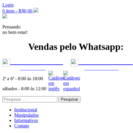
Login
0 itens -
R$
0,00
Pensando
no bem estar!
Vendas pelo Whatsapp:
+55 11 99277-7955
|
+55 11 99302-5553
ODONTOLOGIA
FÓRMULAS MÉDICAS
2ª a 6ª - 8:00 às 18:00
sábados - 8:00 às 12:00
Pesquisar
por:
Institucional
Manipulados
Informativos
Contato