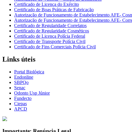
Certificado de Licença do Exército
Certificado de Boas Práticas de Fabricação
Autorização de Funcionamento de Estabelecimento AFE- Cosm
Autorização de Funcionamento de Estabelecimento AFE- Corre
Certificado de Regularidade Correlatos
Certificado de Regularidade Cosméticos
Certificado de Licença Polícia Federal
Certificado de Transporte Polícia Civil
Certificado de Fins Comerciais Polícia Civil
Links úteis
Portal Biológica
Endonline
SBPQo
Senac
Odonto Usp Júnior
Fundecto
Ciepas
APCD
Importante: Renúncia Legal