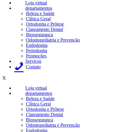
Loja virtual
departamentos
Beleza e Saúde
Clínica Geral
Ortodontia e Prótese
Clareamento Dental
Biossegurança
Odontopediatria e Prevenção
Endodontia
Periodontia
Promoções
Serviços
Contato
X
Loja virtual
departamentos
Beleza e Saúde
Clínica Geral
Ortodontia e Prótese
Clareamento Dental
Biossegurança
Odontopediatria e Prevenção
Endodontia