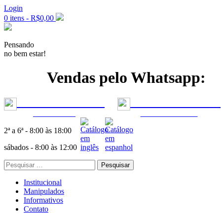
Login
0 itens -
R$
0,00
Pensando
no bem estar!
Vendas pelo Whatsapp:
+55 11 99277-7955
|
+55 11 99302-5553
ODONTOLOGIA
FÓRMULAS MÉDICAS
2ª a 6ª - 8:00 às 18:00
sábados - 8:00 às 12:00
Pesquisar
por:
Institucional
Manipulados
Informativos
Contato