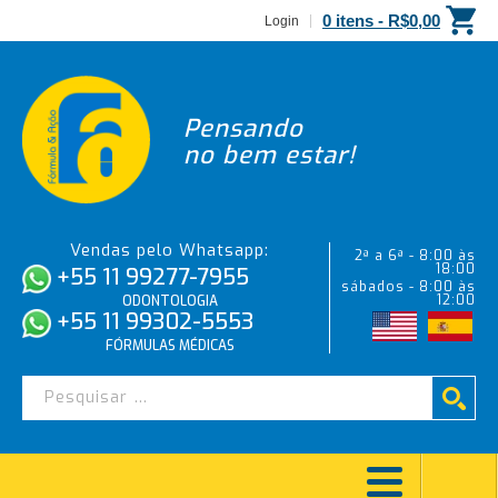
0 itens -
R$
0,00
Login
Pensando
no bem estar!
Vendas pelo Whatsapp:
2ª a 6ª - 8:00 às
18:00
+55 11 99277-7955
sábados - 8:00 às
12:00
ODONTOLOGIA
+55 11 99302-5553
FÓRMULAS MÉDICAS
DANIELLA MARA RAGGIOTO