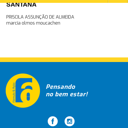
SANTANA
Navegação
PRISCILA ASSUNÇÃO DE ALMEIDA
marcia olmos moucachen
de
Post
Pensando
no bem estar!