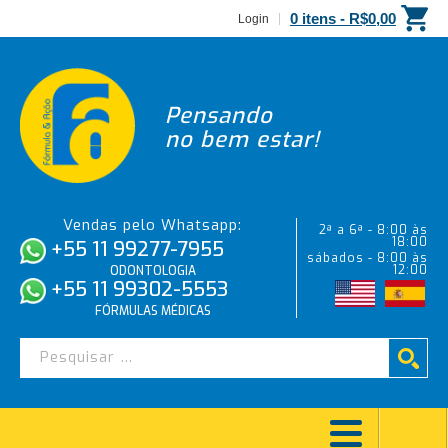
0 itens -
R$
0,00
Login
Pensando
no bem estar!
Vendas pelo Whatsapp:
2ª a 6ª - 8:00 às
18:00
+55 11 99277-7955
sábados - 8:00 às
12:00
ODONTOLOGIA
+55 11 99302-5553
FÓRMULAS MÉDICAS
Elina Angelica Fernandes Ribeiro