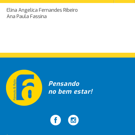
Navegação
Elina Angelica Fernandes Ribeiro
Ana Paula Fassina
de
Post
Pensando
no bem estar!