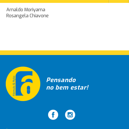
Navegação
Arnaldo Moriyama
Rosangela Chiavone
de
Post
Pensando
no bem estar!