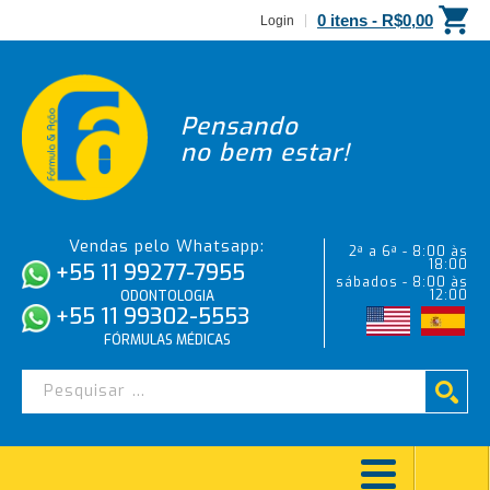
0 itens -
R$
0,00
Login
Pensando
no bem estar!
Vendas pelo Whatsapp:
2ª a 6ª - 8:00 às
18:00
+55 11 99277-7955
sábados - 8:00 às
12:00
ODONTOLOGIA
+55 11 99302-5553
FÓRMULAS MÉDICAS
Jacqueline Moreira Lopes