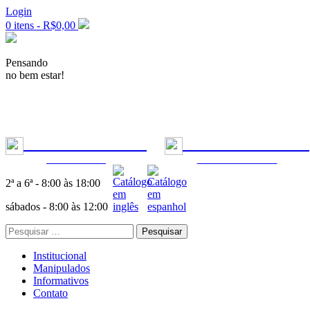
Login
0 itens -
R$
0,00
Pensando
no bem estar!
+55 11 99277-7955
|
+55 11 99302-5553
ODONTOLOGIA
FÓRMULAS MÉDICAS
2ª a 6ª - 8:00 às 18:00
sábados - 8:00 às 12:00
Pesquisar
por:
Institucional
Manipulados
Informativos
Contato