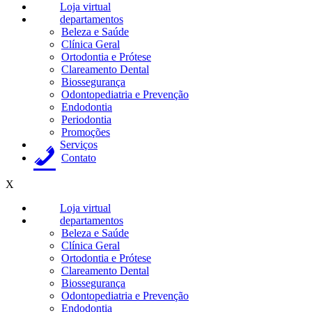
Loja virtual
departamentos
Beleza e Saúde
Clínica Geral
Ortodontia e Prótese
Clareamento Dental
Biossegurança
Odontopediatria e Prevenção
Endodontia
Periodontia
Promoções
Serviços
Contato
X
Loja virtual
departamentos
Beleza e Saúde
Clínica Geral
Ortodontia e Prótese
Clareamento Dental
Biossegurança
Odontopediatria e Prevenção
Endodontia