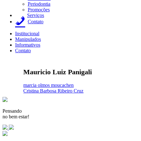
Periodontia
Promoções
Serviços
Contato
Institucional
Manipulados
Informativos
Contato
Mauricio Luiz Panigali
Navegação
marcia olmos moucachen
Cristina Barbosa Ribeiro Cruz
de
Post
Pensando
no bem estar!