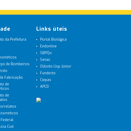
dade
Links úteis
o da Prefeitura
Portal Biológica
Endonline
SBPQo
Cosméticos
Senac
orpo de Bombeiros
Odonto Usp Júnior
rcito
Fundecto
 de Fabricação
Ciepas
to de
APCD
ticos
to de
latos
Correlatos
 Cosméticos
a Federal
cia Civil