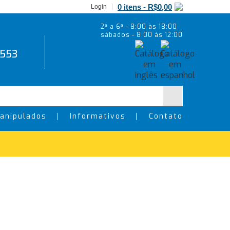
0 itens -
R$
0,00
Login
2ª a 6ª - 8:00 às 18:00
sábados - 8:00 às 12:00
5553
anipulados
Informativos
Contato