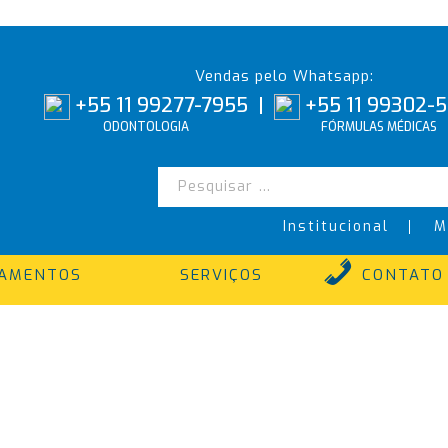
Vendas pelo Whatsapp:
+55 11 99277-7955
|
+55 11 99302-
ODONTOLOGIA
FÓRMULAS MÉDICAS
Institucional
M
TAMENTOS
SERVIÇOS
CONTATO