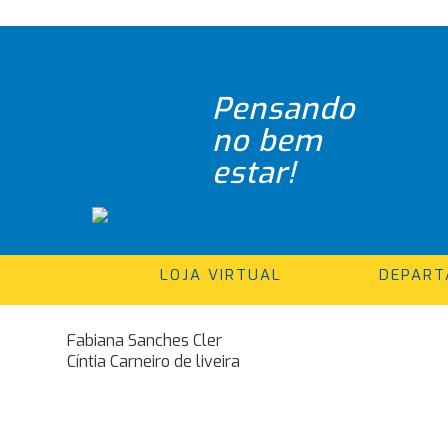
Pensando
no bem
estar!
LOJA VIRTUAL
DEPAR
Natasha Stelmadtchuk
Navegação
Fabiana Sanches Cler
Cíntia Carneiro de liveira
de
Post