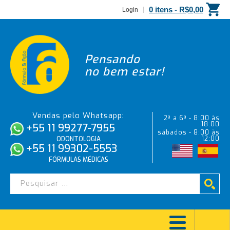
0 itens -
R$
0,00
Login
Pensando
no bem estar!
Vendas pelo Whatsapp:
2ª a 6ª - 8:00 às
18:00
+55 11 99277-7955
sábados - 8:00 às
12:00
ODONTOLOGIA
+55 11 99302-5553
FÓRMULAS MÉDICAS
PATRICIA MOROSINI