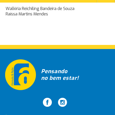
Navegação
Walkiria Reichiling Bandeira de Souza
Raíssa Martins Mendes
de
Post
Pensando
no bem estar!