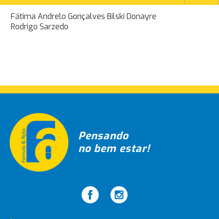
Navegação
Fátima Andrelo Gonçalves Bilski Donayre
Rodrigo Sarzedo
de
Post
Pensando
no bem estar!