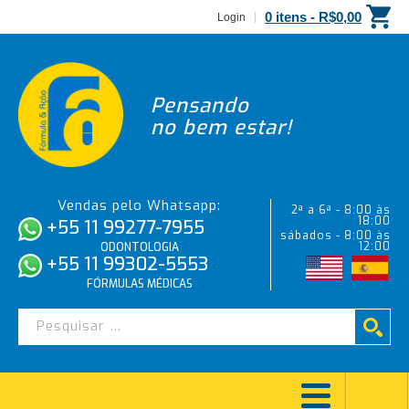
0 itens -
R$
0,00
Login
Pensando
no bem estar!
Vendas pelo Whatsapp:
2ª a 6ª - 8:00 às
18:00
+55 11 99277-7955
sábados - 8:00 às
12:00
ODONTOLOGIA
+55 11 99302-5553
FÓRMULAS MÉDICAS
Robson Martins