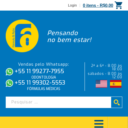
0 itens -
R$
0,00
Login
Pensando
no bem estar!
Vendas pelo Whatsapp:
2ª a 6ª - 8:00 às
18:00
+55 11 99277-7955
sábados - 8:00 às
12:00
ODONTOLOGIA
+55 11 99302-5553
FÓRMULAS MÉDICAS
Rodrigo Moreira Gomes