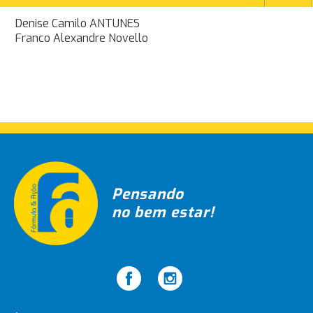
Navegação
Denise Camilo ANTUNES
Franco Alexandre Novello
de
Post
Pensando
no bem estar!