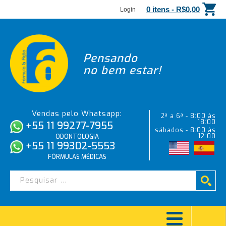
0 itens -
R$
0,00
Login
Pensando
no bem estar!
Vendas pelo Whatsapp:
2ª a 6ª - 8:00 às
18:00
+55 11 99277-7955
sábados - 8:00 às
12:00
ODONTOLOGIA
+55 11 99302-5553
FÓRMULAS MÉDICAS