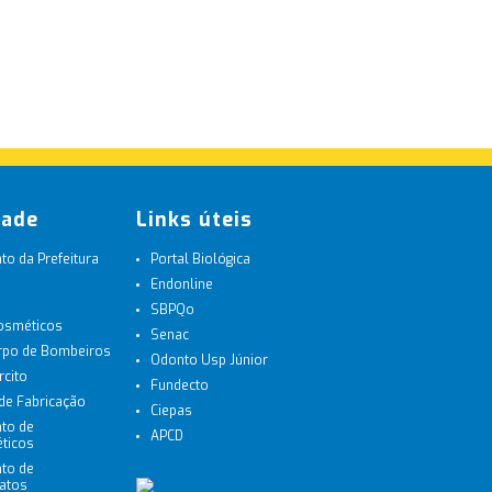
dade
Links úteis
o da Prefeitura
Portal Biológica
Endonline
SBPQo
Cosméticos
Senac
orpo de Bombeiros
Odonto Usp Júnior
rcito
Fundecto
 de Fabricação
Ciepas
to de
APCD
ticos
to de
latos