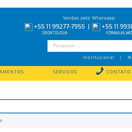
Vendas pelo Whatsapp:
+55 11 99277-7955
|
+55 11 993
ODONTOLOGIA
FÓRMULAS MÉD
Institucional
M
TAMENTOS
SERVIÇOS
CONTATO
o.