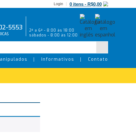
0 itens -
R$
0,00
Login
02-5553
2ª a 6ª - 8:00 às 18:00
ICAS
sábados - 8:00 às 12:00
anipulados
Informativos
Contato