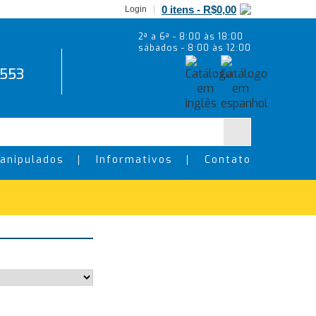
0 itens -
R$
0,00
Login
2ª a 6ª - 8:00 às 18:00
sábados - 8:00 às 12:00
5553
anipulados
Informativos
Contato