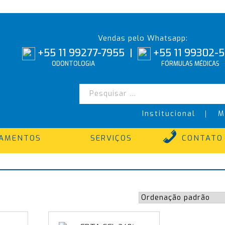
Vendas pelo Whatsapp:
+55 11 99277-7955
|
+55 11 99302-
ODONTOLOGIA
FÓRMULAS MÉDICAS
Institucional
M
TAMENTOS
SERVIÇOS
CONTATO