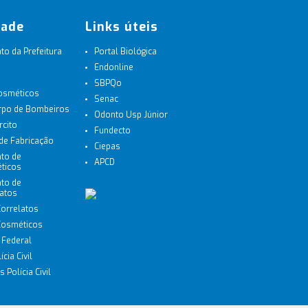
dade
Links úteis
o da Prefeitura
Portal Biológica
Endonline
SBPQo
Cosméticos
Senac
orpo de Bombeiros
Odonto Usp Júnior
rcito
Fundecto
 de Fabricação
Ciepas
to de
APCD
ticos
to de
latos
Correlatos
 Cosméticos
a Federal
cia Civil
 Polícia Civil