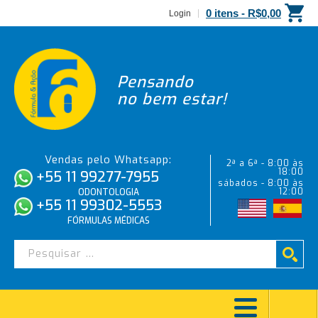
0 itens -
R$
0,00
Login
Pensando
no bem estar!
Vendas pelo Whatsapp:
2ª a 6ª - 8:00 às
18:00
+55 11 99277-7955
sábados - 8:00 às
12:00
ODONTOLOGIA
+55 11 99302-5553
FÓRMULAS MÉDICAS