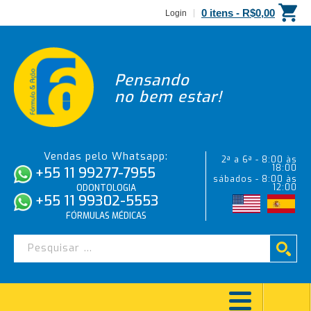
0 itens -
R$
0,00
Login
Pensando
no bem estar!
Vendas pelo Whatsapp:
2ª a 6ª - 8:00 às
18:00
+55 11 99277-7955
sábados - 8:00 às
12:00
ODONTOLOGIA
+55 11 99302-5553
FÓRMULAS MÉDICAS