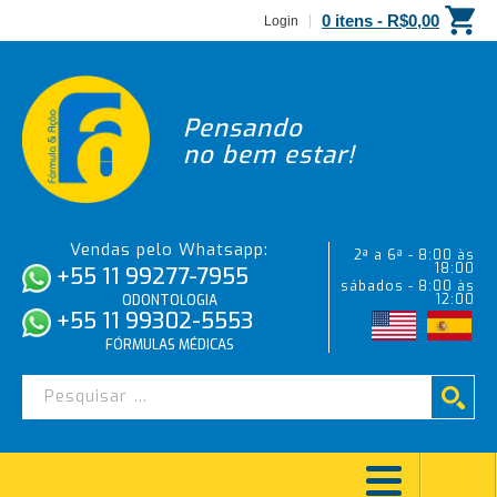
0 itens -
R$
0,00
Login
Pensando
no bem estar!
Vendas pelo Whatsapp:
2ª a 6ª - 8:00 às
18:00
+55 11 99277-7955
sábados - 8:00 às
12:00
ODONTOLOGIA
+55 11 99302-5553
FÓRMULAS MÉDICAS