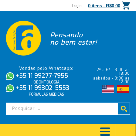
0 itens -
R$
0,00
Login
Pensando
no bem estar!
Vendas pelo Whatsapp:
2ª a 6ª - 8:00 às
18:00
+55 11 99277-7955
sábados - 8:00 às
12:00
ODONTOLOGIA
+55 11 99302-5553
FÓRMULAS MÉDICAS