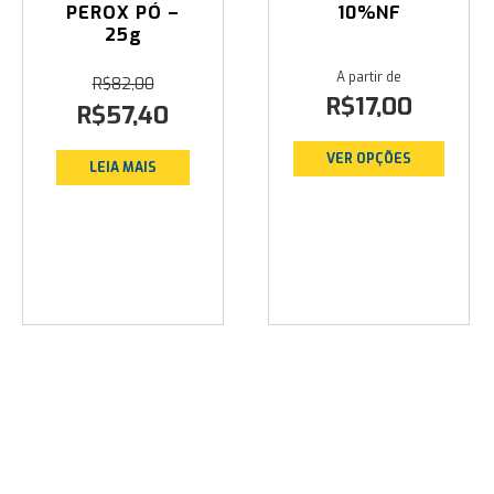
PEROX PÓ –
10%NF
25g
R$
82,00
O
O
R$
17,00
preço
preço
R$
57,40
original
atual
era:
é:
VER OPÇÕES
R$82,00.
R$57,40.
LEIA MAIS