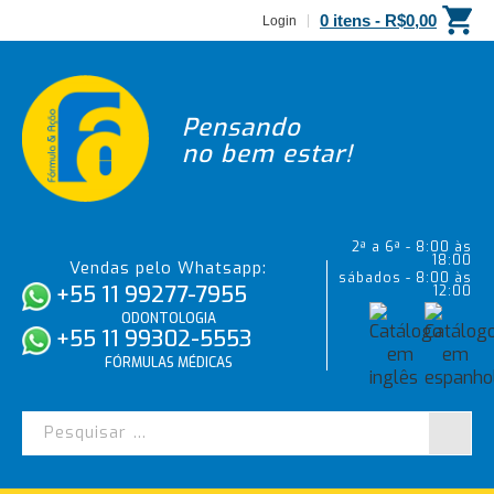
0 itens -
R$
0,00
Login
Pensando
no bem estar!
2ª a 6ª - 8:00 às
18:00
Vendas pelo Whatsapp:
sábados - 8:00 às
+55 11 99277-7955
12:00
ODONTOLOGIA
+55 11 99302-5553
FÓRMULAS MÉDICAS