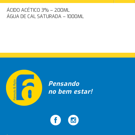
Navegação
ÁCIDO ACÉTICO 3% – 200ML
ÁGUA DE CAL SATURADA – 1000ML
de
Post
Pensando
no bem estar!