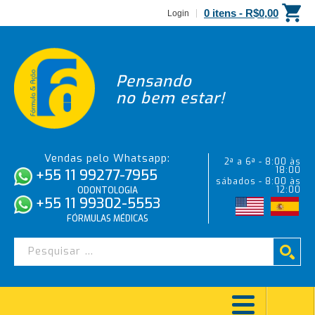
0 itens -
R$
0,00
Login
Pensando
no bem estar!
Vendas pelo Whatsapp:
2ª a 6ª - 8:00 às
18:00
+55 11 99277-7955
sábados - 8:00 às
12:00
ODONTOLOGIA
+55 11 99302-5553
FÓRMULAS MÉDICAS
ÁCIDO CÍTRICO 10% – 500ML