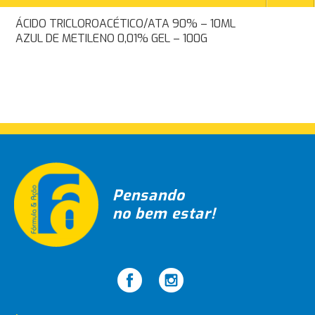
Navegação
ÁCIDO TRICLOROACÉTICO/ATA 90% – 10ML
AZUL DE METILENO 0,01% GEL – 100G
de
Post
Pensando
no bem estar!