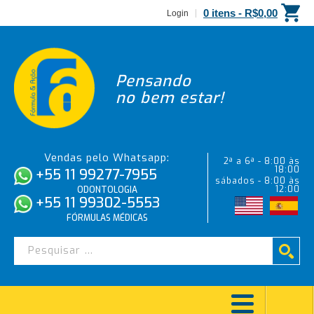
0 itens -
R$
0,00
Login
Pensando
no bem estar!
Vendas pelo Whatsapp:
2ª a 6ª - 8:00 às
18:00
+55 11 99277-7955
sábados - 8:00 às
12:00
ODONTOLOGIA
+55 11 99302-5553
FÓRMULAS MÉDICAS
ÁLCOOL ABSOLUTO – 50ML