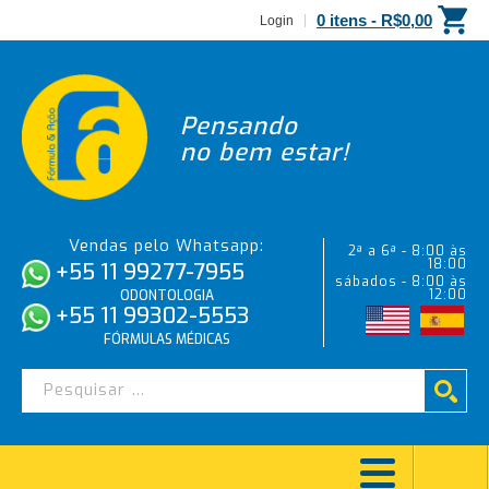
0 itens -
R$
0,00
Login
Pensando
no bem estar!
Vendas pelo Whatsapp:
2ª a 6ª - 8:00 às
18:00
+55 11 99277-7955
sábados - 8:00 às
12:00
ODONTOLOGIA
+55 11 99302-5553
FÓRMULAS MÉDICAS
AZUL DE O-TOLUIDINA 0,01%