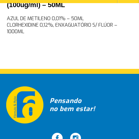
(100ug/ml) – 50ML
Navegação
AZUL DE METILENO 0,01% – 50ML
CLORHEXIDINE 0,12%, ENXAGUATÓRIO S/ FLÚOR –
de
1000ML
Post
Pensando
no bem estar!