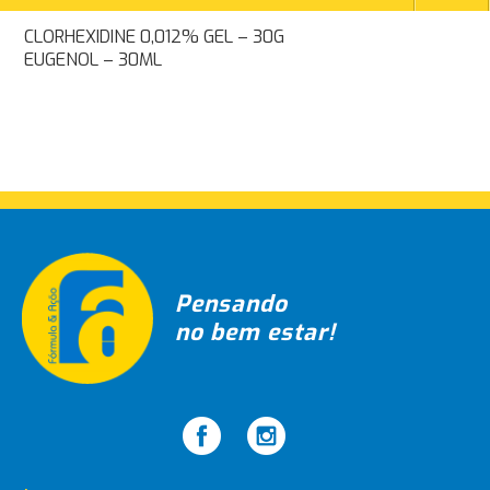
Navegação
CLORHEXIDINE 0,012% GEL – 30G
EUGENOL – 30ML
de
Post
Pensando
no bem estar!