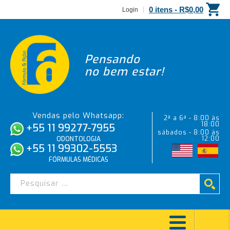
0 itens -
R$
0,00
Login
Pensando
no bem estar!
Vendas pelo Whatsapp:
2ª a 6ª - 8:00 às
18:00
+55 11 99277-7955
sábados - 8:00 às
12:00
ODONTOLOGIA
+55 11 99302-5553
FÓRMULAS MÉDICAS
CTZ / PASTA DE CAPIELLO – 20G