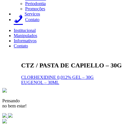
Periodontia
Promoções
Serviços
Contato
Institucional
Manipulados
Informativos
Contato
CTZ / PASTA DE CAPIELLO – 30G
Navegação
CLORHEXIDINE 0,012% GEL – 30G
EUGENOL – 30ML
de
Post
Pensando
no bem estar!