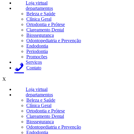
Loja virtual
departamentos
Beleza e Saúde
Clínica Geral
Ortodontia e Prótese
Clareamento Dental
Biossegurança
Odontopediatria e Prevenção
Endodontia
Periodontia
Promoções
Serviços
Contato
X
Loja virtual
departamentos
Beleza e Saúde
Clínica Geral
Ortodontia e Prótese
Clareamento Dental
Biossegurança
Odontopediatria e Prevenção
Endodontia