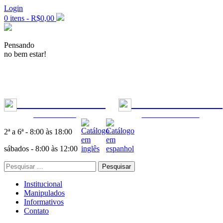
Login
0 itens -
R$
0,00
Pensando
no bem estar!
+55 11 99277-7955
|
+55 11 99302-5553
ODONTOLOGIA
FÓRMULAS MÉDICAS
2ª a 6ª - 8:00 às 18:00
sábados - 8:00 às 12:00
Pesquisar
por:
Institucional
Manipulados
Informativos
Contato