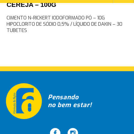
CEREJA – 100G
Navegação
CIMENTO N-RICKERT IODOFORMADO PÓ – 10G
HIPOCLORITO DE SÓDIO 0,5% / LÍQUIDO DE DAKIN – 30
de
TUBETES
Post
Pensando
no bem estar!