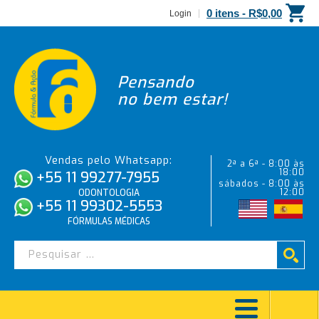
0 itens -
R$
0,00
Login
Pensando
no bem estar!
Vendas pelo Whatsapp:
2ª a 6ª - 8:00 às
18:00
+55 11 99277-7955
sábados - 8:00 às
12:00
ODONTOLOGIA
+55 11 99302-5553
FÓRMULAS MÉDICAS
FLÚOR ESPUMA NEUTRO SABOR