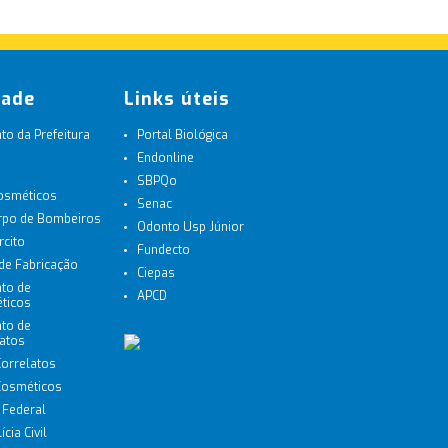
dade
Links úteis
o da Prefeitura
Portal Biológica
Endonline
SBPQo
Cosméticos
Senac
orpo de Bombeiros
Odonto Usp Júnior
rcito
Fundecto
 de Fabricação
Ciepas
to de
APCD
ticos
to de
latos
Correlatos
 Cosméticos
a Federal
cia Civil