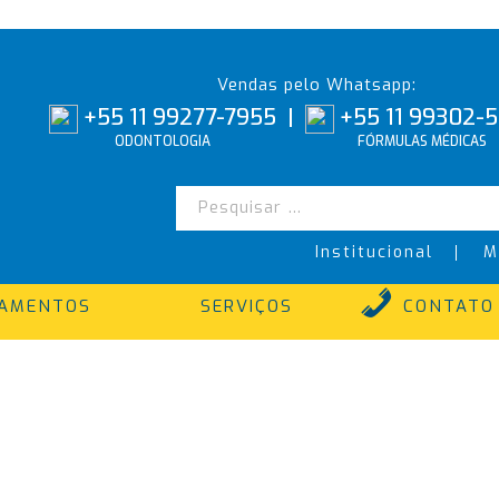
Vendas pelo Whatsapp:
+55 11 99277-7955
|
+55 11 99302-
ODONTOLOGIA
FÓRMULAS MÉDICAS
Institucional
M
TAMENTOS
SERVIÇOS
CONTATO