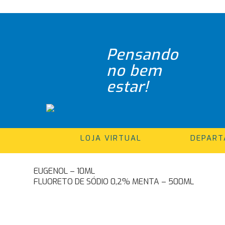
Pensando
no bem
estar!
LOJA VIRTUAL
DEPAR
FLÚOR GEL MENTA – 120G
Navegação
EUGENOL – 10ML
FLUORETO DE SÓDIO 0,2% MENTA – 500ML
de
Post