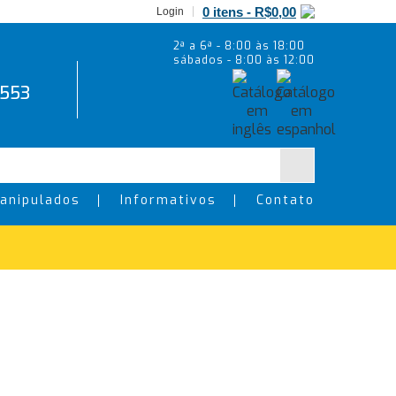
0 itens -
R$
0,00
Login
2ª a 6ª - 8:00 às 18:00
sábados - 8:00 às 12:00
5553
anipulados
Informativos
Contato