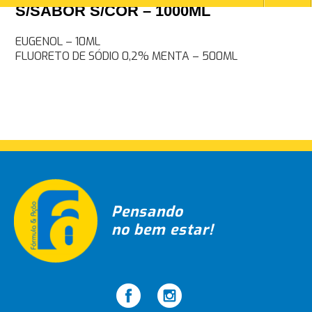
S/SABOR S/COR – 1000ML
Navegação
EUGENOL – 10ML
FLUORETO DE SÓDIO 0,2% MENTA – 500ML
de
Post
Pensando
no bem estar!