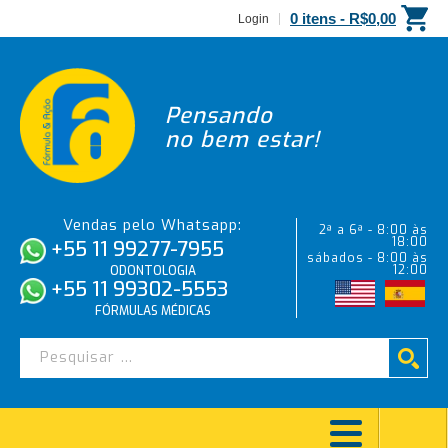
0 itens -
R$
0,00
Login
Pensando
no bem estar!
Vendas pelo Whatsapp:
2ª a 6ª - 8:00 às
18:00
+55 11 99277-7955
sábados - 8:00 às
12:00
ODONTOLOGIA
+55 11 99302-5553
FÓRMULAS MÉDICAS
FLUORETO DE SÓDIO 0,05%