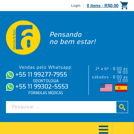
0 itens -
R$
0,00
Login
Pensando
no bem estar!
Vendas pelo Whatsapp:
2ª a 6ª - 8:00 às
18:00
+55 11 99277-7955
sábados - 8:00 às
12:00
ODONTOLOGIA
+55 11 99302-5553
FÓRMULAS MÉDICAS
FLUORETO DE SÓDIO 0,2%