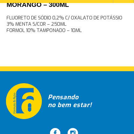
MORANGO – 300ML
Navegação
FLUORETO DE SÓDIO 0,2% C/ OXALATO DE POTÁSSIO
3% MENTA S/COR – 250ML
de
FORMOL 10% TAMPONADO – 10ML
Post
Pensando
no bem estar!