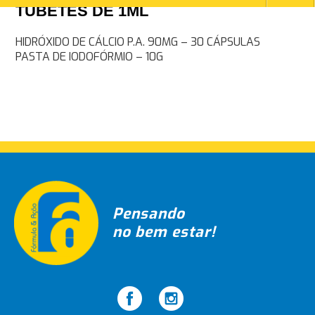
TUBETES DE 1ML
Navegação
HIDRÓXIDO DE CÁLCIO P.A. 90MG – 30 CÁPSULAS
PASTA DE IODOFÓRMIO – 10G
de
Post
Pensando
no bem estar!