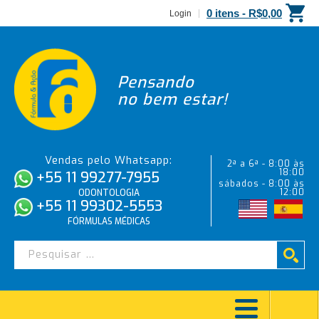
0 itens -
R$
0,00
Login
Pensando
no bem estar!
Vendas pelo Whatsapp:
2ª a 6ª - 8:00 às
18:00
+55 11 99277-7955
sábados - 8:00 às
12:00
ODONTOLOGIA
+55 11 99302-5553
FÓRMULAS MÉDICAS
MEDICAÇÃO INTRACANAL – 5