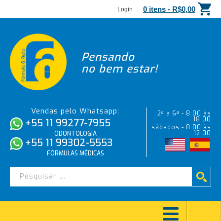
0 itens -
R$
0,00
Login
Pensando
no bem estar!
Vendas pelo Whatsapp:
2ª a 6ª - 8:00 às
18:00
+55 11 99277-7955
sábados - 8:00 às
12:00
ODONTOLOGIA
+55 11 99302-5553
FÓRMULAS MÉDICAS
PROTETOR LABIAL CHOCOLATE –