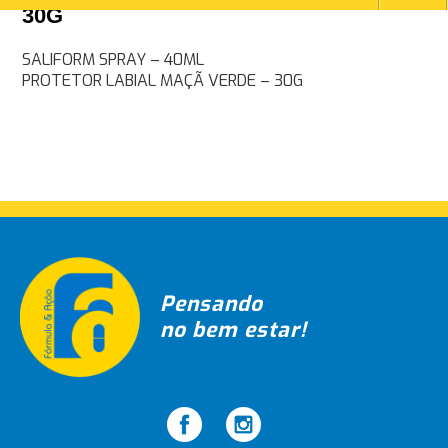
30G
Navegação
SALIFORM SPRAY – 40ML
PROTETOR LABIAL MAÇÃ VERDE – 30G
de
Post
Pensando
no bem estar!