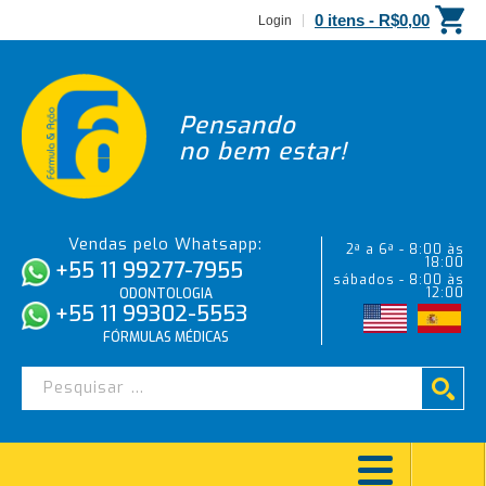
0 itens -
R$
0,00
Login
Pensando
no bem estar!
Vendas pelo Whatsapp:
2ª a 6ª - 8:00 às
18:00
+55 11 99277-7955
sábados - 8:00 às
12:00
ODONTOLOGIA
+55 11 99302-5553
FÓRMULAS MÉDICAS
TERGENFORM – 30 TUBETES