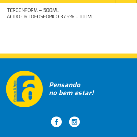
Navegação
TERGENFORM – 500ML
ÁCIDO ORTOFOSFÓRICO 37,5% – 100ML
de
Post
Pensando
no bem estar!