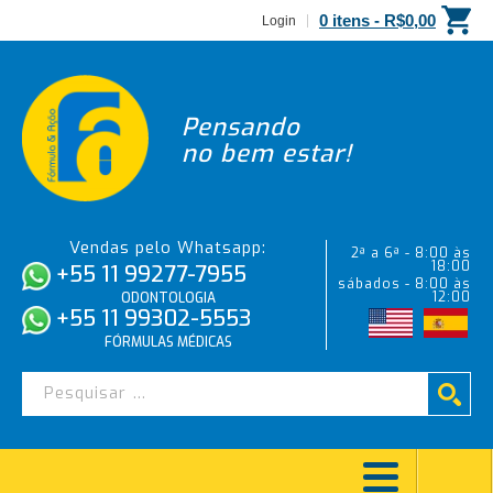
0 itens -
R$
0,00
Login
Pensando
no bem estar!
Vendas pelo Whatsapp:
2ª a 6ª - 8:00 às
18:00
+55 11 99277-7955
sábados - 8:00 às
12:00
ODONTOLOGIA
+55 11 99302-5553
FÓRMULAS MÉDICAS