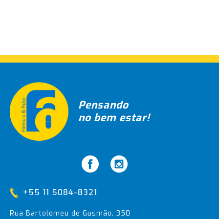
Pensando
no bem estar!
+55 11 5084-8321
Rua Bartolomeu de Gusmão, 350