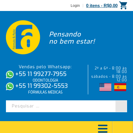
0 itens -
R$
0,00
Login
Pensando
no bem estar!
Vendas pelo Whatsapp:
2ª a 6ª - 8:00 às
18:00
+55 11 99277-7955
sábados - 8:00 às
12:00
ODONTOLOGIA
+55 11 99302-5553
FÓRMULAS MÉDICAS